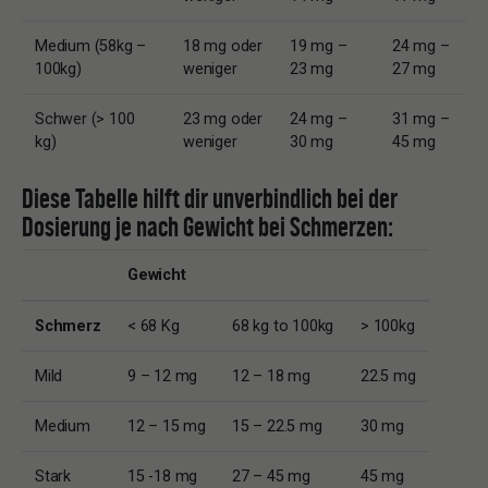
Medium (58kg –
18 mg oder
19 mg –
24 mg –
100kg)
weniger
23 mg
27 mg
Schwer (> 100
23 mg oder
24 mg –
31 mg –
kg)
weniger
30 mg
45 mg
Diese Tabelle hilft dir unverbindlich bei der
Dosierung je nach Gewicht bei Schmerzen:
Gewicht
Schmerz
< 68 Kg
68 kg to 100kg
> 100kg
Mild
9 – 12 mg
12 – 18 mg
22.5 mg
Medium
12 – 15 mg
15 – 22.5 mg
30 mg
Stark
15 -18 mg
27 – 45 mg
45 mg