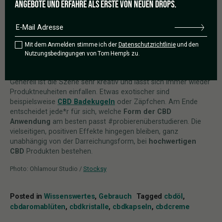
ANGEBOTE UND ERFAHRE ALS ERSTE VON NEUEN DROPS.
Als
Massageöl
oder
Tagescreme
kann Cannabidiol so auch
bei empfindlicher Haut problemlos angewendet werden. Bei
Kosmetika ist es ratsam, auf das Etikett zu achten, da einige
Hersteller ihre Cremes und Co. lediglich als
CBD Produkt
deklarieren und kaum Wirkstoffe vorhanden sind. Die
geringe
Mit dem Anmelden stimme ich der
Datenschutzrichtlinie
und den
Nutzungsbedingungen von Tom Hemp’s zu.
CBD Dosierung
in manchen Produkten kann dann keinen
gewünschten Effekt hervorrufen.
Generell ist die Szene sehr kreativ und lässt sich immer wieder
Produktneuheiten einfallen. Etwas exotischer sind
beispielsweise
CBD Badekugeln
oder Zäpfchen. Am Ende
entscheidet jede*r für sich, welche
Form der CBD
Anwendung
am besten passt #probierenüberstudieren. Die
vielseitigen, positiven Effekte hingegen bleiben, ganz
unabhängig von der Darreichungsform, bei
hochwertigen
CBD
Produkten bestehen.
Photo: Ohlamour Studio /
Stocksy
Posted in
Wissenswertes
,
Gebrauch
Tagged
cbdöl
,
cbdaromablüten
,
cbdkristalle
,
cbdkapseln
,
cbdcreme