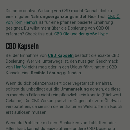
Die antioxidative Wirkung von CBD macht Cannabidiol zu
einem guten
Nahrungsergänzungsmittel
. Nice fact:
CBD Öl
von Tom Hemp‘s
ist für eine pflanzen basierte Ernährung
geeignet. Du willst mehr über die Dosierung von CBD Öl
erfahren? Check this out:
CBD Öle und der große Hype
CBD Kapseln
Bei der Einnahme von
CBD Kapseln
besticht die exakte CBD
Dosierung. Wer viel unterwegs ist, den nussigen Geschmack
von
Hanföl
nicht mag oder in den Urlaub fährt, hat mit CBD
Kapseln eine
flexible Lösung
gefunden.
Wenn du dich pflanzenbasiert oder vegetarisch ernährst,
solltest du unbedingt auf die
Ummantelung
achten, da diese
in manchen Fällen nicht rein pflanzlich sein könnte (Stichwort:
Gelatine). Die CBD Wirkung setzt im Gegensatz zum Öl etwas
verspätet ein, da sie sich die enthaltenen Wirkstoffe im Bauch
erst auflösen müssen.
Wenn du Probleme mit dem Schlucken von Tabletten oder
Pillen hast, kannst du easy auf eine andere CBD Dosierung