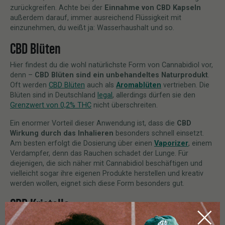
zurückgreifen. Achte bei der
Einnahme von CBD Kapseln
außerdem darauf, immer ausreichend Flüssigkeit mit
einzunehmen, du weißt ja: Wasserhaushalt und so.
CBD Blüten
Hier findest du die wohl natürlichste Form von Cannabidiol vor,
denn –
CBD Blüten sind ein unbehandeltes Naturprodukt
.
Oft werden
CBD Blüten
auch als
Aromablüten
vertrieben. Die
Blüten sind in Deutschland
legal
, allerdings dürfen sie den
Grenzwert von 0,2% THC
nicht überschreiten.
Ein enormer Vorteil dieser Anwendung ist, dass die
CBD
Wirkung durch das Inhalieren
besonders schnell einsetzt.
Am besten erfolgt die Dosierung über einen
Vaporizer
, einem
Verdampfer, denn das Rauchen schadet der Lunge. Für
diejenigen, die sich näher mit Cannabidiol beschäftigen und
vielleicht sogar ihre eigenen Produkte herstellen und kreativ
werden wollen, eignet sich diese Form besonders gut.
CBD Kristalle
Die
reinste Form von Cannabidiol sind
CBD Kristalle
. Der