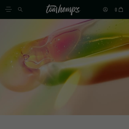
0
DE
EN
ES