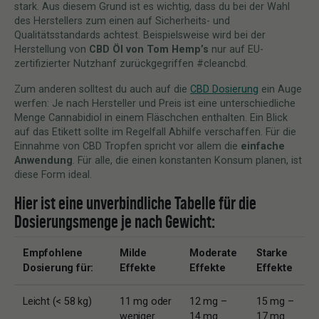
stark. Aus diesem Grund ist es wichtig, dass du bei der Wahl
des Herstellers zum einen auf Sicherheits- und
Qualitätsstandards achtest. Beispielsweise wird bei der
Herstellung von
CBD Öl von Tom Hemp’s
nur auf EU-
zertifizierter Nutzhanf zurückgegriffen #cleancbd.
Zum anderen solltest du auch auf die
CBD Dosierung
ein Auge
werfen: Je nach Hersteller und Preis ist eine unterschiedliche
Menge Cannabidiol in einem Fläschchen enthalten. Ein Blick
auf das Etikett sollte im Regelfall Abhilfe verschaffen. Für die
Einnahme von CBD Tropfen spricht vor allem die
einfache
Anwendung
. Für alle, die einen konstanten Konsum planen, ist
diese Form ideal.
Hier ist eine unverbindliche Tabelle für die
Dosierungsmenge je nach Gewicht:
Empfohlene
Milde
Moderate
Starke
Dosierung für:
Effekte
Effekte
Effekte
Leicht (< 58 kg)
11 mg oder
12 mg –
15 mg –
weniger
14 mg
17 mg