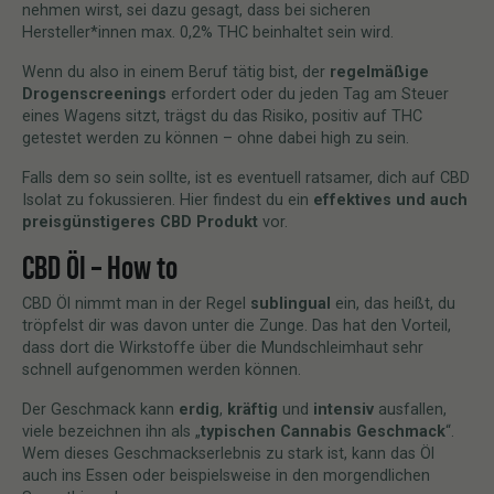
nehmen wirst, sei dazu gesagt, dass bei sicheren
Hersteller*innen max. 0,2% THC beinhaltet sein wird.
Wenn du also in einem Beruf tätig bist, der
regelmäßige
Drogenscreenings
erfordert oder du jeden Tag am Steuer
eines Wagens sitzt, trägst du das Risiko, positiv auf THC
getestet werden zu können – ohne dabei high zu sein.
Falls dem so sein sollte, ist es eventuell ratsamer, dich auf CBD
Isolat zu fokussieren. Hier findest du ein
effektives und auch
preisgünstigeres CBD Produkt
vor.
CBD Öl – How to
CBD Öl nimmt man in der Regel
sublingual
ein, das heißt, du
tröpfelst dir was davon unter die Zunge. Das hat den Vorteil,
dass dort die Wirkstoffe über die Mundschleimhaut sehr
schnell aufgenommen werden können.
Der Geschmack kann
erdig
,
kräftig
und
intensiv
ausfallen,
viele bezeichnen ihn als „
typischen Cannabis Geschmack
“.
Wem dieses Geschmackserlebnis zu stark ist, kann das Öl
auch ins Essen oder beispielsweise in den morgendlichen