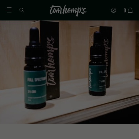
0
DE
EN
ES