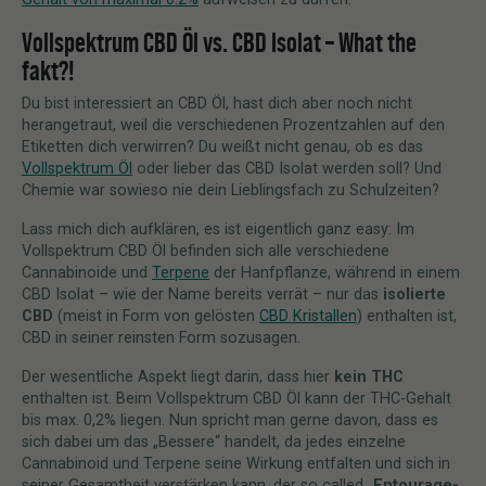
Vollspektrum CBD Öl vs. CBD Isolat – What the
fakt?!
Du bist interessiert an CBD Öl, hast dich aber noch nicht
herangetraut, weil die verschiedenen Prozentzahlen auf den
Etiketten dich verwirren? Du weißt nicht genau, ob es das
Vollspektrum Öl
oder lieber das CBD Isolat werden soll? Und
Chemie war sowieso nie dein Lieblingsfach zu Schulzeiten?
Lass mich dich aufklären, es ist eigentlich ganz easy: Im
Vollspektrum CBD Öl befinden sich alle verschiedene
Cannabinoide und
Terpene
der Hanfpflanze, während in einem
CBD Isolat – wie der Name bereits verrät – nur das
isolierte
CBD
(meist in Form von gelösten
CBD Kristallen
) enthalten ist,
CBD in seiner reinsten Form sozusagen.
Der wesentliche Aspekt liegt darin, dass hier
kein THC
enthalten ist. Beim Vollspektrum CBD Öl kann der THC-Gehalt
bis max. 0,2% liegen. Nun spricht man gerne davon, dass es
sich dabei um das „Bessere“ handelt, da jedes einzelne
Cannabinoid und Terpene seine Wirkung entfalten und sich in
seiner Gesamtheit verstärken kann, der so called „
Entourage-