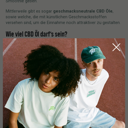
Smoothie geben.
Mittlerweile gibt es sogar
geschmacksneutrale CBD Öle
,
sowie welche, die mit künstlichen Geschmacksstoffen
versehen sind, um die Einnahme noch attraktiver zu gestalten.
Wie viel CBD Öl darf‘s sein?
Ein bisschen Panik davor, wie Alice im Wunderland zu enden,
die ein bisschen zu viel vom Kuchen naschte und daraufhin
viel zu groß war? Nun, so schlimm wird’s mit CBD Öl
wahrscheinlich nicht, eine pauschale Antwort auf die Frage
existiert aber auch nicht so richtig.
Jeder Mensch ist
individuell
und jeder
Organismus reagiert
anders
. Grundlegend heißt es probieren über studieren, doch
damit du nicht in den „Alice-Effekt“ gerätst, empfiehlt es sich,
wie mit allem anderen auch, langsam anzufangen.
Starte erstmal mit einem fünfprozentigen CBD Öl und arbeite
dich vor zu den höher
dosierten wie 12% oder 18%
. Zunächst
ein paar Tropfen weniger und hinterher dann etwas mehr.
By the way: Bis eine Wirkung eintritt, können auch gut und