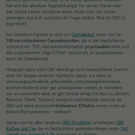
hat und der absolute #gamechanger für sie sei. Damit man
das Ganze besser verstehen kann, muss man von vorne
anfangen und sich zunächst die Frage stellen: Was ist CBD Öl
eigentlich?
Per Definition handelt es sich um
Cannabidiol
, eines von ca.
100 verschiedenen Cannabinoiden
, die in der Hanfpflanze
vorkommen. THC, das bekanntermaßen
psychoaktiv
wirkt und
den sogenannten „High-Effekt“ hervorruft, ist beispielsweise
auch ein Cannabinoid.
Hingegen dazu wirkt CBD allerdings nicht berauschend, kommt
aber mit einigen anderen Highlights daher, u.a. kann es
stimmungsaufhellend, antioxidativ, entzündungshemmend,
schmerzlindernd oder gar antidepressiv wirken, je nachdem,
wie es verwendet wird; es gibt bereits einige Studien zu diesem
Allround-Talent, Tendenz steigend und beliebter denn je, da
CBD und seine potenziell
heilsamen Effekte
immer mehr an
Bekanntheit gewinnen – weltweit.
Genau wie bei allen anderen
CBD-Produkten
unterliegen
CBD
Kaffee und Tee
der in Deutschland geltenden Regel, einen
THC
Gehalt von maximal 0.2%
aufweisen zu dürfen.