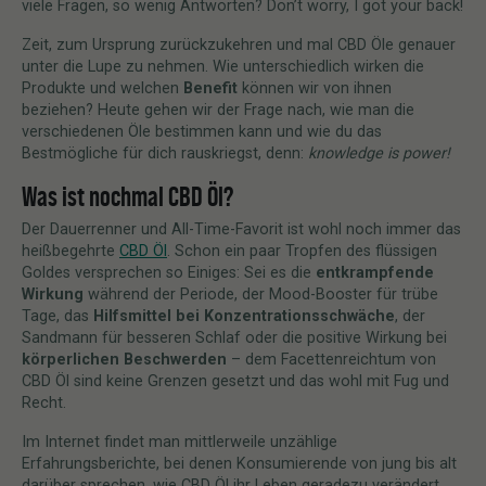
viele Fragen, so wenig Antworten? Don’t worry, I got your back!
Zeit, zum Ursprung zurückzukehren und mal CBD Öle genauer
unter die Lupe zu nehmen. Wie unterschiedlich wirken die
Produkte und welchen
Benefit
können wir von ihnen
beziehen? Heute gehen wir der Frage nach, wie man die
verschiedenen Öle bestimmen kann und wie du das
Bestmögliche für dich rauskriegst, denn:
knowledge is power!
Was ist nochmal CBD Öl?
Der Dauerrenner und All-Time-Favorit ist wohl noch immer das
heißbegehrte
CBD Öl
. Schon ein paar Tropfen des flüssigen
Goldes versprechen so Einiges: Sei es die
entkrampfende
Wirkung
während der Periode, der Mood-Booster für trübe
Tage, das
Hilfsmittel bei Konzentrationsschwäche
, der
Sandmann für besseren Schlaf oder die positive Wirkung bei
körperlichen Beschwerden
– dem Facettenreichtum von
CBD Öl sind keine Grenzen gesetzt und das wohl mit Fug und
Recht.
Im Internet findet man mittlerweile unzählige
Erfahrungsberichte, bei denen Konsumierende von jung bis alt
darüber sprechen, wie CBD Öl ihr Leben geradezu verändert