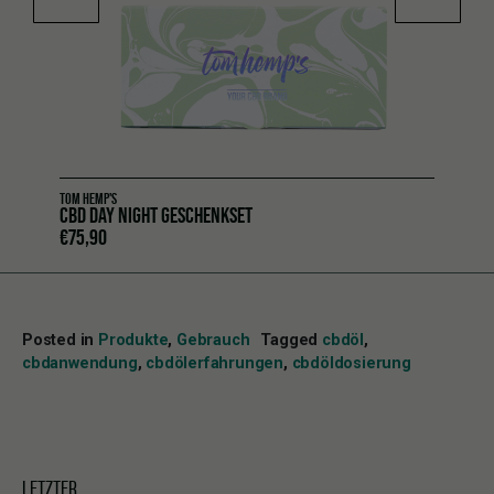
TOM HEMP'S
CBD DAY NIGHT GESCHENKSET
€
75,90
Posted in
Produkte
,
Gebrauch
Tagged
cbdöl
,
cbdanwendung
,
cbdölerfahrungen
,
cbdöldosierung
LETZTER