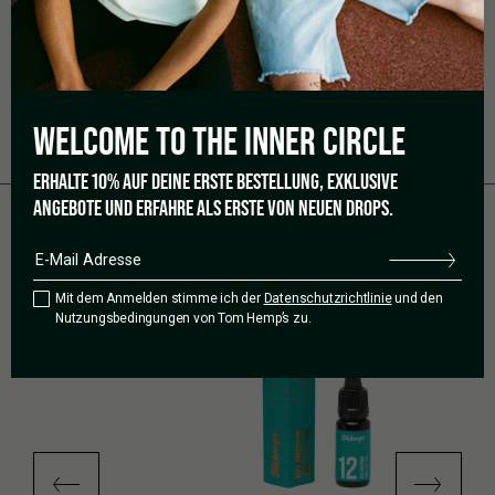
gerne mal 30 – 45 Minuten vergehen, also warte nicht darauf,
sofort nach der
Einnahme eine Reaktion
zu erhalten.
Sei auch nicht enttäuscht, wenn du bei den ersten Malen keine
Wirkung bemerkst. Hab Spaß daran, dich im CBD Wunderland
auszutoben und hör auf die Signale deines Körpers. Gut Ding
WELCOME TO THE
INNER CIRCLE
will Weile haben – cheesy, aber #isso.
ERHALTE 10% AUF DEINE ERSTE BESTELLUNG, EXKLUSIVE
ANGEBOTE UND ERFAHRE ALS ERSTE VON NEUEN DROPS.
Mit dem Anmelden stimme ich der
Datenschutzrichtlinie
und den
Nutzungsbedingungen von Tom Hemp’s zu.