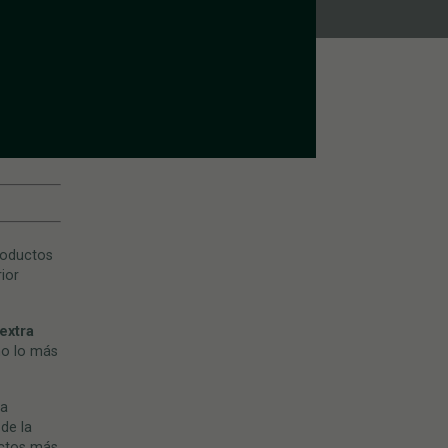
roductos
ior
extra
mo lo más
da
de la
uctos más