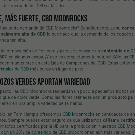
os del mercado del CBD está listo.
E, MÁS FUERTE, CBD MOONROCKS
 hay tanta demanda de CBD Moonrocks? Sencillamente, es su
conce
nalmente alta de CBD
lo que hace que la demanda de los cogollos
s sea tan alta.
la combinación de flor, cera y pino, se consigue un
contenido de C
 60%
en algunos casos. ¡Y eso es completamente natural! Sólo las
CB
den mantenerse en esta Liga de Campeones del CBD. Éstas están re
ristales de CBD
más puros en lugar de pino.
ROZOS VERDES APORTAN VARIEDAD
specto, las CBD Moonrocks recuerdan un poco a pequeños trozos de
lo que de color verde. Como las flores refinadas son un
producto pu
 vienen en una amplia variedad de tamaños.
plo, en Tom Hemp’s ofrecemos
CBD Moonrocks
en cantidades de en
mos. Siempre puedes estar seguro de que utilizamos
c
áñamo certifi
xtractos certificados por la UE para la producción. Nuestros
CBD Moo
y con un 30% de contenido de CBD
proporcionan aún más variedad. ¿