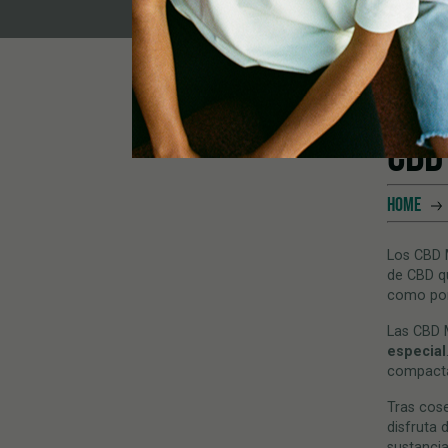
CBD
HOME
Los CBD 
de CBD q
como por 
Las CBD 
especial
compacta 
Tras cose
disfruta 
sustancia