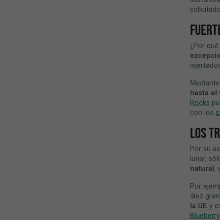
solicitad
FUERT
¿Por qué
excepcio
injertado
Mediante 
hasta el
Rocks
pue
con los
c
LOS T
Por su a
lunar, só
natural
,
Por ejem
diez gra
la UE
y e
Blueberr