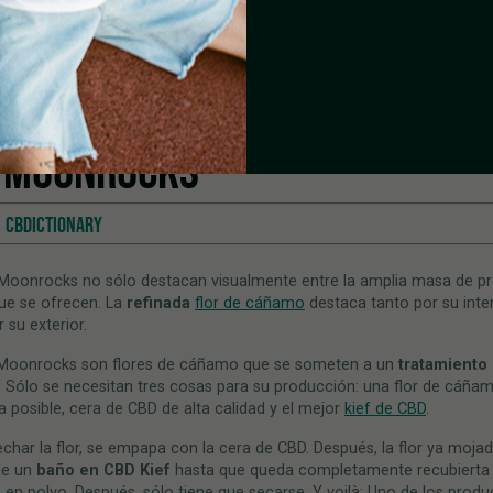
 MOONROCKS
CBDICTIONARY
Moonrocks no sólo destacan visualmente entre la amplia masa de p
ue se ofrecen. La
refinada
flor de cáñamo
destaca tanto por su inter
su exterior.
Moonrocks son flores de cáñamo que se someten a un
tratamiento 
. Sólo se necesitan tres cosas para su producción: una flor de cáña
posible, cera de CBD de alta calidad y el mejor
kief de CBD
.
char la flor, se empapa con la cera de CBD. Después, la flor ya moja
de un
bañ
o en CBD Kief
hasta que queda completamente recubierta 
 en polvo. Después, sólo tiene que secarse. Y voilà: Uno de los prod