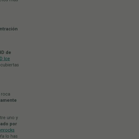
ntración
BD de
D Ice
cubiertas
 roca
ramente
tre uno y
cado por
nrocks
Ya lo has