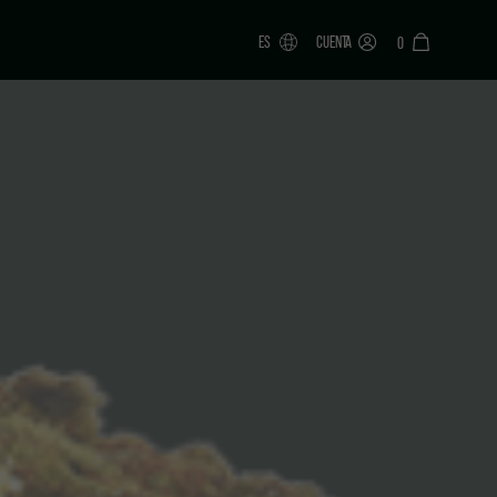
ES
CUENTA
0
ONAR