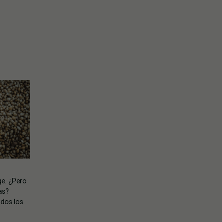
ge. ¿Pero
as?
dos los