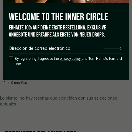
5 estrellas
0%
4 estrellas
0%
WELCOME TO THE
INNER CIRCLE
3 estrellas
0%
2 estrellas
0%
ERHALTE 10% AUF DEINE ERSTE BESTELLUNG, EXKLUSIVE
1 estrella
0%
ANGEBOTE UND ERFAHRE ALS ERSTE VON NEUEN DROPS.
By registering, I agree to the
privacy policy
and Tom Hemp's terms of
Añadir una reseña
use.
0 de 0 reseñas
Lo siento, no hay reseñas que coincidan con sus selecciones
actuales