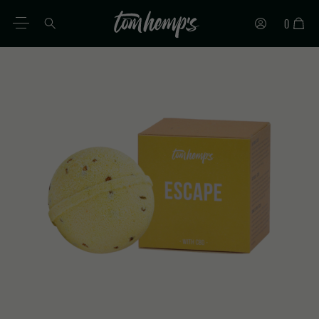
0
ES
DE
EN
IT
PT
FR