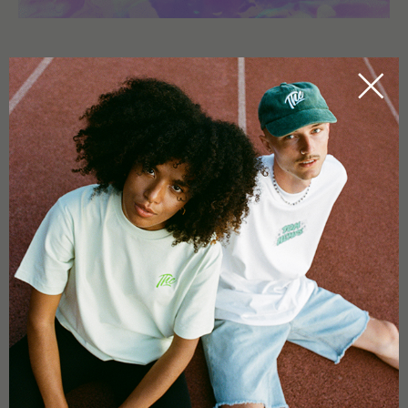
USO
Agregue CBD Bath Ball en una bañera llena de agua tibia y deje
que se disuelva.
0,0
Basado en 0 reseñas.