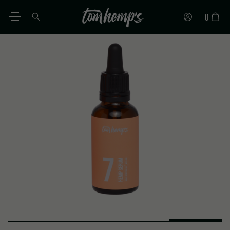
0
ES
DE
EN
IT
PT
FR