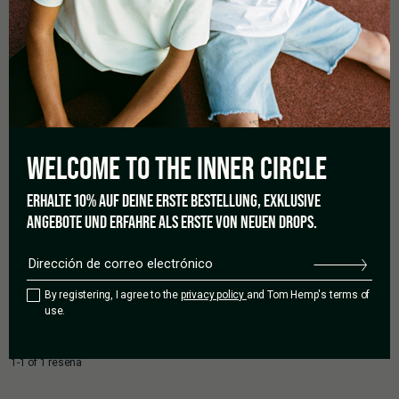
Basado en 1 reseñas.
5 estrellas
100%
4 estrellas
0%
WELCOME TO THE
INNER CIRCLE
3 estrellas
0%
2 estrellas
0%
ERHALTE 10% AUF DEINE ERSTE BESTELLUNG, EXKLUSIVE
1 estrella
0%
ANGEBOTE UND ERFAHRE ALS ERSTE VON NEUEN DROPS.
Añadir una reseña
By registering, I agree to the
privacy policy
and Tom Hemp's terms of
use.
1-1 of 1 reseña