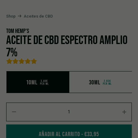
Shop
Aceites de CBD
TOM HEMP'S
ACEITE DE CBD ESPECTRO AMPLIO
7%
10ML
30ML
3.40€
2.83€
PER ML
PER ML
Aceite de CBD espectro amplio 7% quantity
AÑADIR AL CARRITO
€
33,95