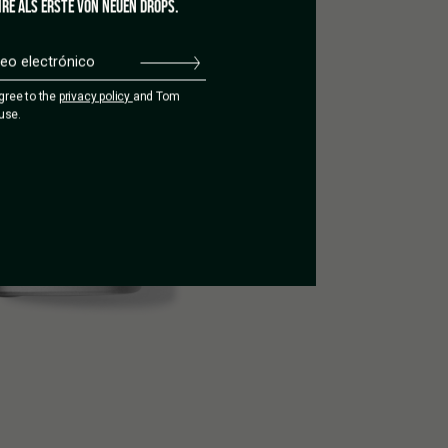
RE ALS ERSTE VON NEUEN DROPS.
agree to the
privacy policy
and Tom
use.