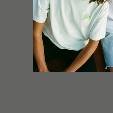
Utilizar con:
Hierba
Capacidad:
0,25 g
Tiempo de calentamiento:
22 segundos
Tiempo de funcionamiento:
hasta 2,5 horas (8
Garantía limitada:
2 años