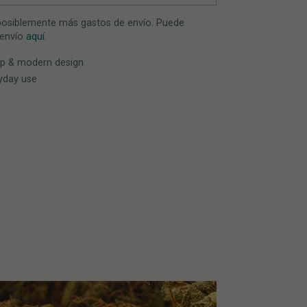
 posiblemente más gastos de envío. Puede
 envío
aquí
.
ip & modern design
ryday use