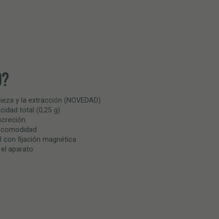
O?
mpieza y la extracción (NOVEDAD)
idad total (0,25 g)
screción
 comodidad
l con fijación magnética
 el aparato