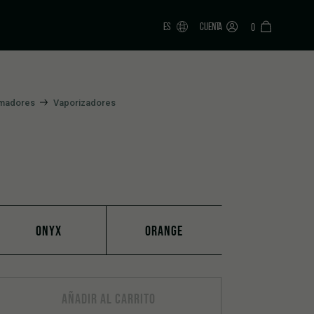
ES
CUENTA
0
umadores
Vaporizadores
ONYX
ORANGE
AÑADIR AL CARRITO