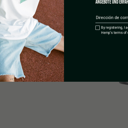
ANGEBOTE UND ERFAH
 – 10 sesiones)
By registering, I 
Hemp's terms of 