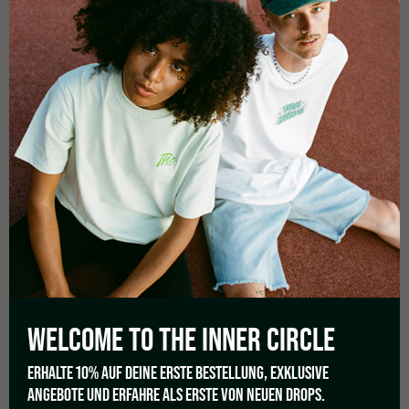
Posted in
Actualités
Tagged
revuehuiledecbd
,
cbdberlin
PREVIOUS
WELCOME TO THE
INNER CIRCLE
LES QUATRE FRÈRES
ERHALTE 10% AUF DEINE ERSTE BESTELLUNG, EXKLUSIVE
NEXT
ANGEBOTE UND ERFAHRE ALS ERSTE VON NEUEN DROPS.