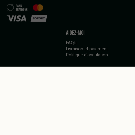
AIDEZ-MOI
FAQ’s
Livraison et paiement
Politique d’annulation
LANGUAGE
Français
TOM HEMP'S GERMANY
Berlin
Berlin
Wrangelstrasse 57
Revaler Straße 99 Haus 28