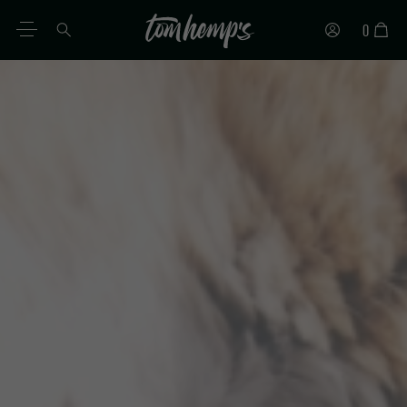
0
FR
DE
EN
ES
IT
PT