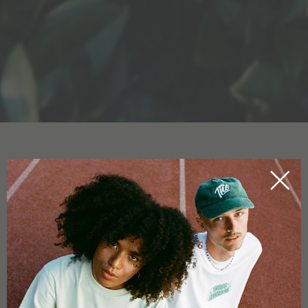
L’HUILE DE CBD POUR LES
ANIMAUX
HOME
CBDICTIONARY
Il existe également des produits CBD pour animaux : par
exemple,
l’huile de CBD pour les chiens
ou
l’huile de CBD pour
les chats
. Les humains ne sont pas les seuls qui peuvent