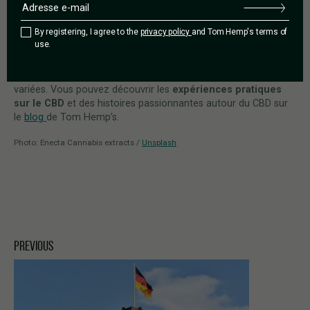
CBD a un effet sur une variété de
processus biologiques
dans le corps
.
By registering, I agree to the
privacy policy
and Tom Hemp's terms of
use.
Il contrôle principalement les capacités cognitives, la façon
dont les
émotions sont traitées et la perception de la
douleur
. C’est pourquoi les expériences avec le CBD sont si
variées. Vous pouvez découvrir les
expériences pratiques
sur le CBD
et des histoires passionnantes autour du CBD sur
le
blog
de Tom Hemp’s.
Photo: Enecta Cannabis extracts /
Unsplash
PREVIOUS