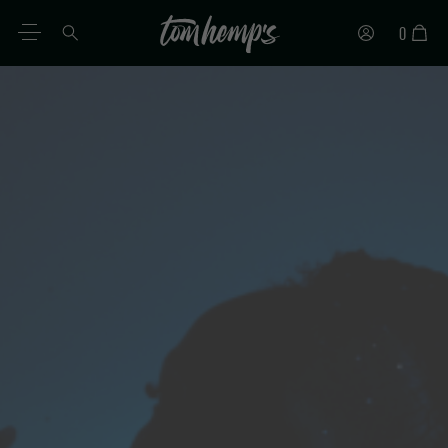
0
FR
DE
EN
ES
IT
PT