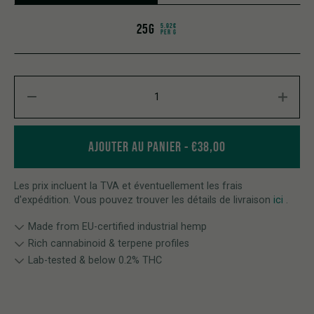
25G
5.92€
PER G
CBD Hash 40% Bubble Ice quantity
AJOUTER AU PANIER
€
38,00
Les prix incluent la TVA et éventuellement les frais
d'expédition. Vous pouvez trouver les détails de livraison
ici
.
Made from EU-certified industrial hemp
Rich cannabinoid & terpene profiles
Lab-tested & below 0.2% THC