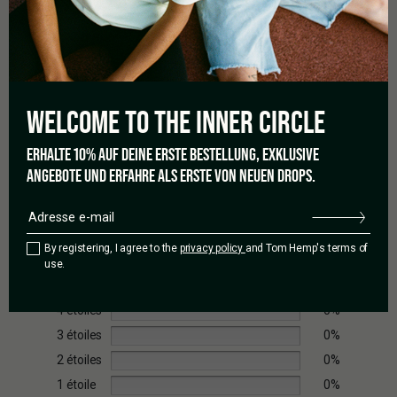
à d’autres produits et est uniquement utilisé à des fins de
marketing.
WELCOME TO THE
INNER CIRCLE
5,0
ERHALTE 10% AUF DEINE ERSTE BESTELLUNG, EXKLUSIVE
ANGEBOTE UND ERFAHRE ALS ERSTE VON NEUEN DROPS.
Basé sur 2 avis
By registering, I agree to the
privacy policy
and Tom Hemp's terms of
use.
5 étoiles
100%
4 étoiles
0%
3 étoiles
0%
2 étoiles
0%
1 étoile
0%