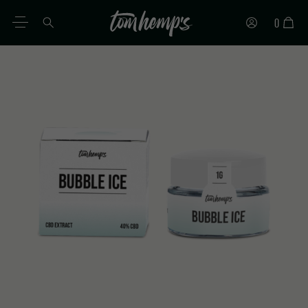
0
FR
DE
EN
ES
IT
PT