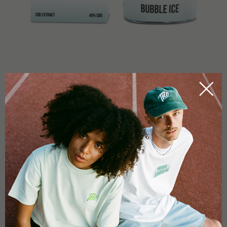
NOTICE D'EMBALLAGE
Le produit est destiné exclusivement à un usage commercial,
technique et scientifique. A conserver hors de portée des
enfants. Le produit ne peut pas être transporté à l’étranger.
L’ingestion et le tabagisme de ce produit sont strictement
interdits. Ces fleurs de chanvre industriel européen
transformées contiennent moins de 0,2 % de THC. Le nom du
produit n’a aucune signification ni aucun contexte par rapport