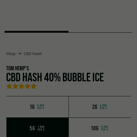
Shop
CBD Hash
TOM HEMP'S
CBD HASH 40% BUBBLE ICE
1G
2G
9.00€
8.00€
PER G
PER G
5G
10G
7.60€
6.50€
PER G
PER G