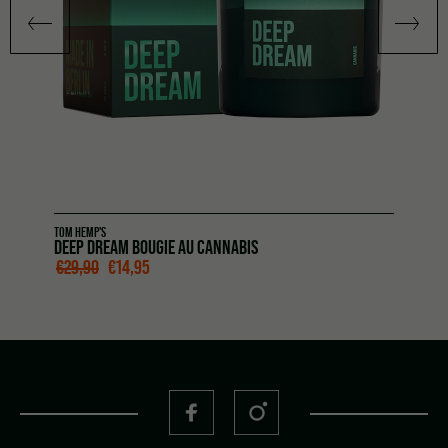
TOM HEMP'S
DEEP DREAM BOUGIE AU CANNABIS
LE PRIX INITIAL ÉTAIT : €29,90.
LE PRIX ACTUEL EST : €14,95.
€
29,90
€
14,95