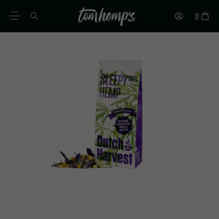
0
FR
DE
EN
ES
IT
PT