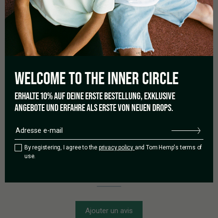
0,0
Basé sur 0 avis
WELCOME TO THE
INNER CIRCLE
ERHALTE 10% AUF DEINE ERSTE BESTELLUNG, EXKLUSIVE
ANGEBOTE UND ERFAHRE ALS ERSTE VON NEUEN DROPS.
5 étoiles
0%
4 étoiles
0%
3 étoiles
0%
By registering, I agree to the
privacy policy
and Tom Hemp's terms of
2 étoiles
0%
use.
1 étoile
0%
Ajouter un avis