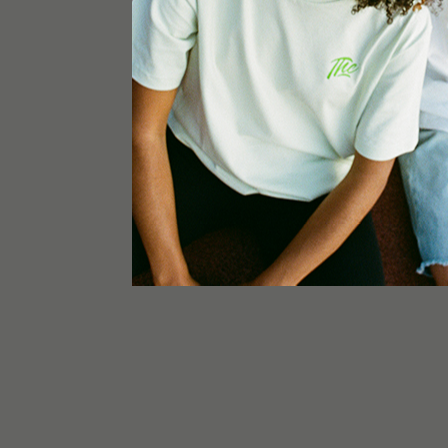
Ø58mm
Hauteur: 54mm
Lames en diamant
Verrouillage magnétique
Maille de filtre fine
Couvercle et base ergonomiques