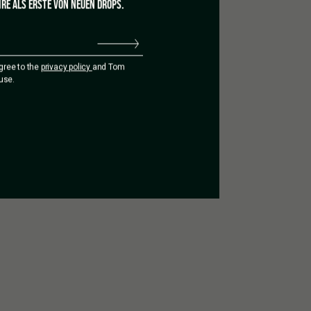
RE ALS ERSTE VON NEUEN DROPS.
agree to the
privacy policy
and Tom
use.