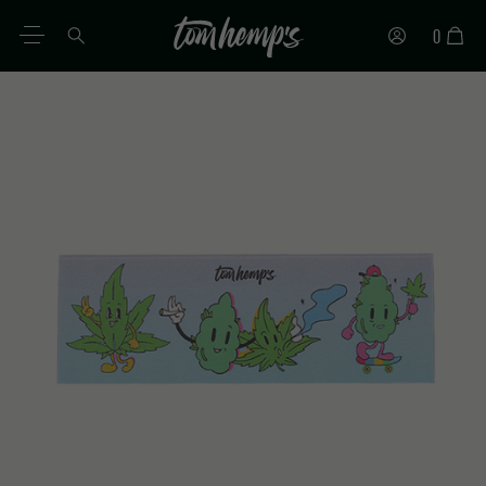
0
FR
DE
EN
ES
IT
PT