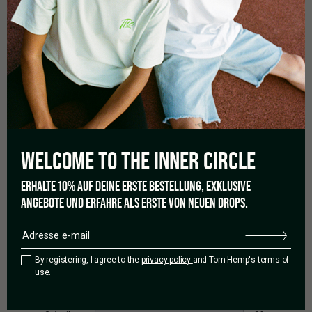
Ultra thin
Unbleached
Slow burning
Gum Arabic
0,0
WELCOME TO THE
INNER CIRCLE
ERHALTE 10% AUF DEINE ERSTE BESTELLUNG, EXKLUSIVE
Basé sur 0 avis
ANGEBOTE UND ERFAHRE ALS ERSTE VON NEUEN DROPS.
5 étoiles
0%
By registering, I agree to the
privacy policy
and Tom Hemp's terms of
use.
4 étoiles
0%
3 étoiles
0%