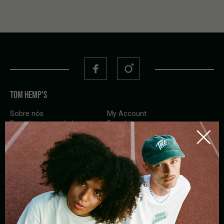
TOM HEMP'S
Sobre nós
My Account
Pesquisar revendedore
Franchise
Entregas en bicicletas
Job
CONTATO
Escreva-nos
Ligue-nos
Whatsapp
Contato