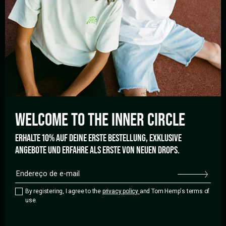
INSCREVA-SE NO BOLETIM DE NOTÍCIAS
By registering, I agree to the
privacy policy
and Tom Hemp's terms of
use.
BIKE
STORE
DELIVERY
PICK-UP
WELCOME TO THE
INNER CIRCLE
ERHALTE 10% AUF DEINE ERSTE BESTELLUNG, EXKLUSIVE
ANGEBOTE UND ERFAHRE ALS ERSTE VON NEUEN DROPS.
AJUDA
FAQ’s
Entrega e Formas de
By registering, I agree to the
privacy policy
and Tom Hemp's terms of
pagamento
use.
Política de cancelamento