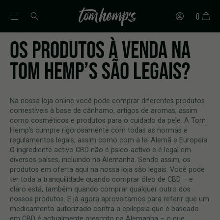
0
OS PRODUTOS À VENDA NA
PT
DE
EN
ES
IT
FR
TOM HEMP’S SÃO LEGAIS?
Na nossa loja online você pode comprar diferentes produtos
comestíveis à base de cânhamo, artigos de aromas, assim
como cosméticos e produtos para o cuidado da pele. A Tom
Hemp’s cumpre rigorosamente com todas as normas e
regulamentos legais, assim como com a lei Alemã e Europeia.
O ingrediente activo CBD não é psico-activo e é legal em
diversos países, incluindo na Alemanha. Sendo assim, os
produtos em oferta aqui na nossa loja são legais. Você pode
ter toda a tranquilidade quando comprar óleo de CBD – e
claro está, também quando comprar qualquer outro dos
nossos produtos. E já agora aproveitamos para referir que um
medicamento autorizado contra a epilepsia que é baseado
em CBD é actualmente prescrito na Alemanha – o que