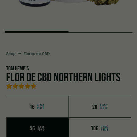
Shop
Flores de CBD
TOM HEMP'S
FLOR DE CBD NORTHERN LIGHTS
1G
2G
9.00€
9.00€
PER G
PER G
5G
10G
8.50€
7.60€
PER G
PER G