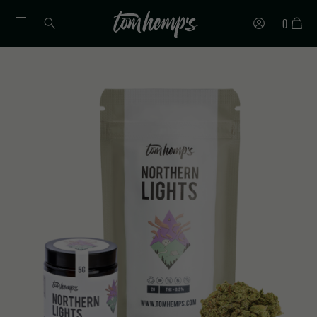
0
PT
DE
EN
ES
IT
FR