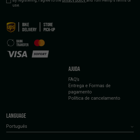
By registering, I agree to the
privacy policy
and Tom Hemp's terms of
use.
BIKE
STORE
DELIVERY
PICK-UP
AJUDA
FAQ’s
Entrega e Formas de
pagamento
Política de cancelamento
LANGUAGE
Português