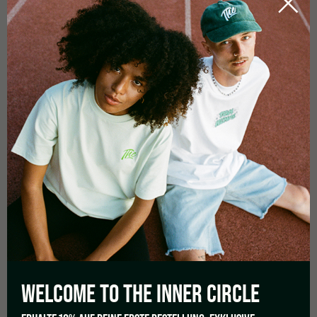
4,8
Como base em 4 avaliações
5 estrelas
75%
4 estrelas
25%
3 estrelas
0%
2 estrelas
0%
1 estrela
0%
WELCOME TO THE
INNER CIRCLE