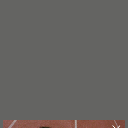
AVISO
Este produto destina-se apenas a uso comercial, técnico e
científico. Manter fora do alcance das crianças. O produto
não pode ser transportado para o estrangeiro. É estritamente
proibida a ingestão ou o consumo deste produto. Estas flores
de cannabis industrial europeia contêm menos de 0,2% de
THC. O nome do produto não tem qualquer significado ou
ligação com outros produtos e é utilizado apenas para fins de
marketing. As cores das flores podem variar das fotografias,
dependendo da colheita.