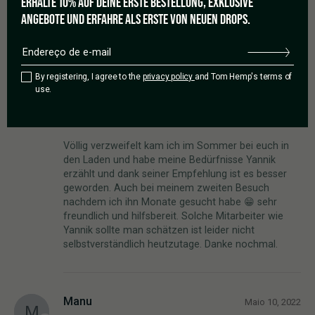
ERHALTE 10% AUF DEINE ERSTE BESTELLUNG, EXKLUSIVE
Adicionar uma avaliação
ANGEBOTE UND ERFAHRE ALS ERSTE VON NEUEN DROPS.
1-4 de 4 avaliações
By registering, I agree to the
privacy policy
and Tom Hemp's terms of
use.
Hiba
Novembro 28, 2023
Flor de CBD Northern Lights
Völlig verzweifelt kam ich im Sommer bei euch in
den Laden und habe meine Bedürfnisse Yannik
erzählt und dank seiner Empfehlung ist es besser
geworden. Auch bei meinem zweiten Besuch
nachdem ich ihn Monate gesucht habe 😁 sehr
freundlich und hilfsbereit. Solche Mitarbeiter wie
Yannik sollte man schätzen ist leider nicht
selbstverständlich heutzutage. Danke nochmal.
Manu
Maio 10, 2022