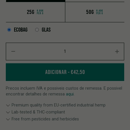
25G
50G
6.80€
6.40€
PER G
PER G
ECOBAG
GLAS
Flor de CBD Northern Lights quantity
ADICIONAR
€
42,50
Precos incluem IVA e possiveis custos de remessa. E possivel
encontrar detalhes de remessa
aqui
.
Premium quality from EU-certified industrial hemp
Lab-tested & THC-compliant
Free from pesticides and herbicides