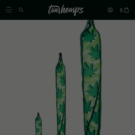
0
PT
DE
EN
ES
IT
FR