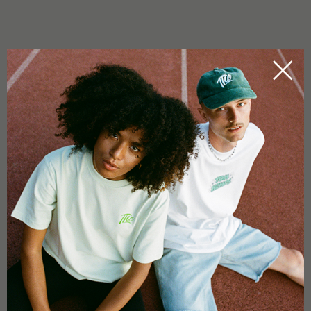
Feito em Espanha
5,0
Como base em 1 avaliação
5 estrelas
100%
4 estrelas
0%
3 estrelas
0%
2 estrelas
0%
1 estrela
0%