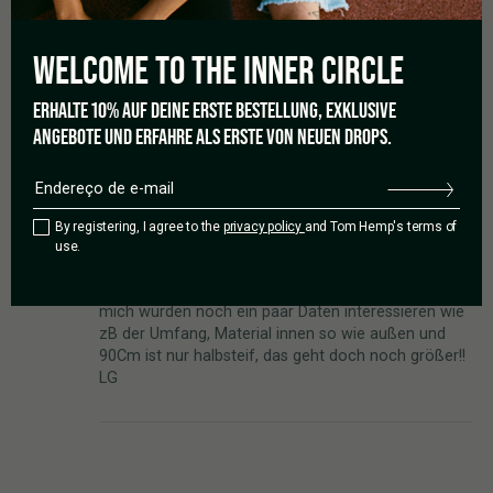
WELCOME TO THE
INNER CIRCLE
Adicionar uma avaliação
ERHALTE 10% AUF DEINE ERSTE BESTELLUNG, EXKLUSIVE
ANGEBOTE UND ERFAHRE ALS ERSTE VON NEUEN DROPS.
1-1 de 1 avaliação
bgroth84
Fevereiro 15, 2023
By registering, I agree to the
privacy policy
and Tom Hemp's terms of
Almofada – Charro / Folha
use.
Hallo liebe TomHemp`s Crew. Sieht top aus aber
mich würden noch ein paar Daten interessieren wie
zB der Umfang, Material innen so wie außen und
90Cm ist nur halbsteif, das geht doch noch größer!!
LG