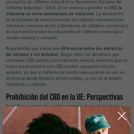
productos de cáñamo natural es la Asociación Europea del
Cáñamo Industrial – EIHA. Si se volviera a prohibir el CBD,
la
industria se ver
í
a amenazada de extinció
n
. La asociación
de la industria de transformación del cáñamo representa los
intereses comunes de los cultivadores de cáñamo comercial y
de los transformadores industriales de cáñamo comercial a
escala nacional y europea.
Argumentan que existe una
diferencia entre los extractos
de cáñamo y los aislados
. Según ellos, los alimentos que
contienen CBD aislado son realmente nuevos, mientras que no
todos los productos con CBD pueden agruparse con los
aislados, ya que el cáñamo ha tenido básicamente un uso en
la historia desde tiempos inmemoriales, ya sea en el ámbito
medicinal o culinario.
Prohibición del CBD en la UE: Perspectivas
Si la UE no cambia de opinión respecto al uso de las plantas
naturales de cáñamo, habrá que recurrir a los productos
producidos sintéticamente. Esto, a su vez, significa el fin para
un gran número de cultivadores de cáñamo, que sólo en la
vecina Austria ganan unos 250 millones de euros al año con