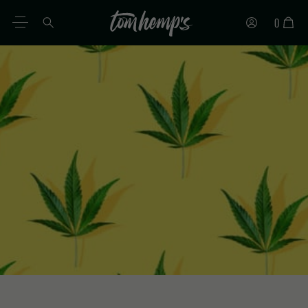
0
ES
DE
EN