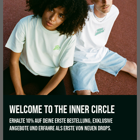
este cultivo.
Si la UE vuelve a prohibir el CBD de origen natural, no sólo
significará el colapso de un sector económico, sino el fin de
toda una industria que actualmente florece mejor que nunca.
La decisión de la UE se espera para principios de diciembre.
Hasta entonces, tendremos que esperar para saber si el CBD
se clasificará realmente como estupefaciente y si la
prohibición del CBD en la UE es inminente.
Photo: IRA_EVVA /
Shutterstock
Posted in
Legal
Tagged
cbdlegal
,
legalizacióndelcannabisenalemania
WELCOME TO THE
INNER CIRCLE
ERHALTE 10% AUF DEINE ERSTE BESTELLUNG, EXKLUSIVE
PREVIOUS
ANGEBOTE UND ERFAHRE ALS ERSTE VON NEUEN DROPS.