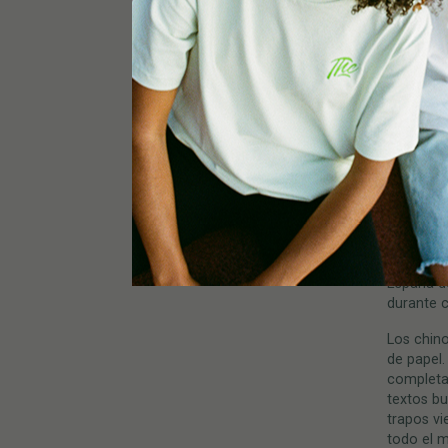
deterior
sea una p
El cáñamo
arqueólo
(actualme
es el eje
dinastía 
28 a. C.)
cáñamo ll
por todo
China par
años). Fr
España de
durante c
Los chino
de papel.
completa
textos bu
trapos v
todo el m