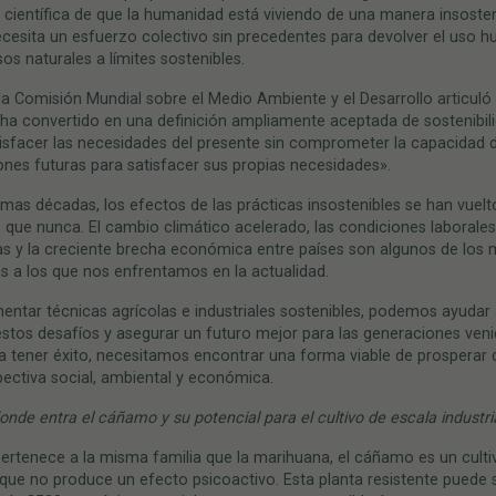
 científica de que la humanidad está viviendo de una manera insosten
cesita un esfuerzo colectivo sin precedentes para devolver el uso 
sos naturales a límites sostenibles.
la Comisión Mundial sobre el Medio Ambiente y el Desarrollo articuló
ha convertido en una definición ampliamente aceptada de sostenibili
isfacer las necesidades del presente sin comprometer la capacidad d
nes futuras para satisfacer sus propias necesidades».
timas décadas, los efectos de las prácticas insostenibles se han vuel
 que nunca. El cambio climático acelerado, las condiciones laborales
s y la creciente brecha económica entre países son algunos de los
 a los que nos enfrentamos en la actualidad.
entar técnicas agrícolas e industriales sostenibles, podemos ayudar
stos desafíos y asegurar un futuro mejor para las generaciones veni
a tener éxito, necesitamos encontrar una forma viable de prosperar
ectiva social, ambiental y económica.
onde entra el cáñamo y su potencial para el cultivo de escala
industria
rtenece a la misma familia que la marihuana, el cáñamo es un culti
ue no produce un efecto psicoactivo. Esta planta resistente puede s