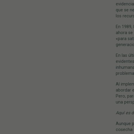
evidencia
que se ne
los recur
En 1989, 
ahora se 
«para sat
generacio
En las úl
evidentes
inhumana
problemas
Al implem
abordar e
Pero, par
una persp
Aquí
es d
Aunque pe
cosecha q