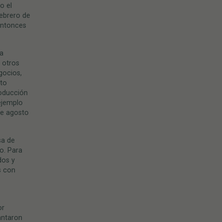
o el
febrero de
entonces
la
s otros
gocios,
sto
roducción
ejemplo
de agosto
sa de
o. Para
dos y
s con
or
lantaron