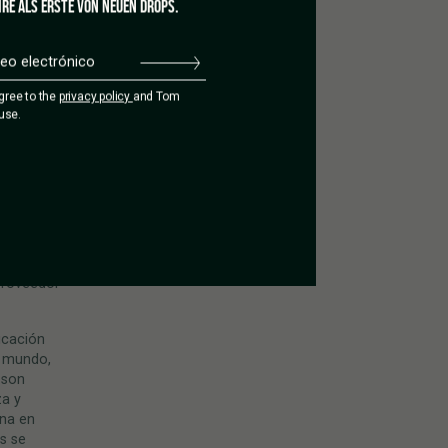
RE ALS ERSTE VON NEUEN DROPS.
 que no
sopotamia
agree to the
privacy policy
and Tom
el cáñamo
use.
 la
 (siglo
e el
xtendió
 de 6000
idad, y
proveedor
icación
l mundo,
 son
za y
ina en
s se