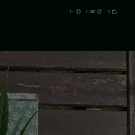
ES
CUENTA
0