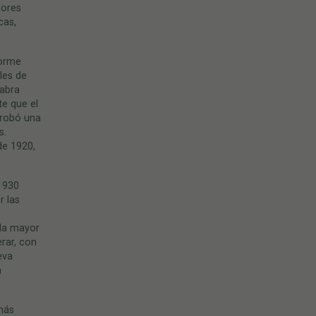
lores
cas,
norme
les de
labra
e que el
aprobó una
s.
de 1920,
 1930
r las
 la mayor
rar, con
eva
a
 más