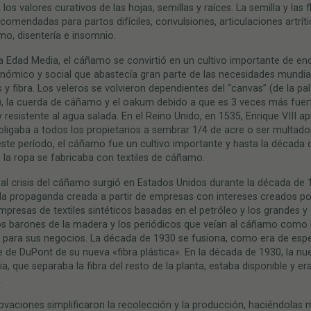
 los valores curativos de las hojas, semillas y raíces. La semilla y las f
comendadas para partos difíciles, convulsiones, articulaciones artríti
o, disentería e insomnio.
a Edad Media, el cáñamo se convirtió en un cultivo importante de e
nómico y social que abastecía gran parte de las necesidades mundia
 y fibra. Los veleros se volvieron dependientes del “canvas” (de la pa
), la cuerda de cáñamo y el oakum debido a que es 3 veces más fuert
 resistente al agua salada. En el Reino Unido, en 1535, Enrique VIII 
bligaba a todos los propietarios a sembrar 1/4 de acre o ser multado
ste período, el cáñamo fue un cultivo importante y hasta la década 
 la ropa se fabricaba con textiles de cáñamo.
pal crisis del cáñamo surgió en Estados Unidos durante la década de
la propaganda creada a partir de empresas con intereses creados po
presas de textiles sintéticos basadas en el petróleo y los grandes y
s barones de la madera y los periódicos que veían al cáñamo como
para sus negocios. La década de 1930 se fusiona, como era de espe
e de DuPont de su nueva «fibra plástica». En la década de 1930, la nu
a, que separaba la fibra del resto de la planta, estaba disponible y er
.
ovaciones simplificaron la recolección y la producción, haciéndolas