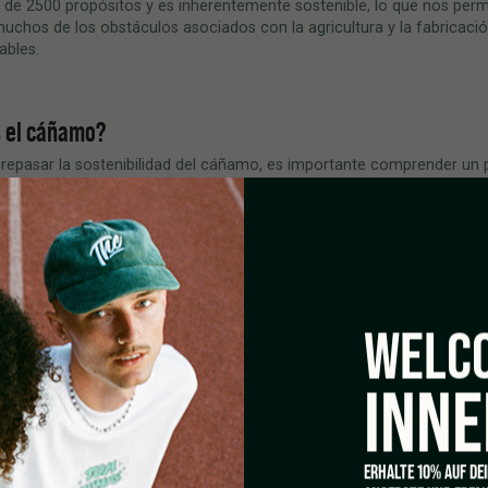
de 2500 propósitos y es inherentemente sostenible, lo que nos perm
uchos de los obstáculos asociados con la agricultura y la fabricaci
ables.
 el cáñ
amo?
 repasar la sostenibilidad del cáñamo, es importante comprender un
e esta planta. Como mencionamos antes, el cáñamo industrial perte
ilia que la marihuana. Pero este cultivo no produce niveles concen
lo que no se consume con fines recreativos.
iglos, el cáñamo ha sido utilizado por docenas de civilizaciones dife
ucir telas y otros bienes. Tiene un material fibroso similar al yute, qu
ansformar en una variedad de productos diferentes. También tiene
WELCO
os naturales llamados cannabinoides que se pueden usar para hacer
suplementos poderosos.
INNE
r parte es que el cáñamo representa una alternativa mucho más sost
 otros cultivos tradicionales.
o ha sido uno de los cultivos más importantes para la humanidad ha
ERHALTE 10% AUF DE
iglo. Es asombroso ver cómo el uso generalizado del cáñamo se ha