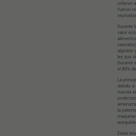
refieren a
fueron re
reumatism
Durante l
valor eco
alimentos
cannabis
algodón y
ley que o
Durante e
el 80% de
La princi
debido a 
nuevas em
poderoso
amenaza 
la patent
maquinari
asequible
Estas inn