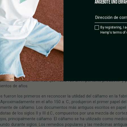
ANGEBOTE UND ERFAH
ado hasta tal punto que la gente apenas lo reconoce como otra cosa
lanta que “te coloca”.
 fue probablemente la primera planta cultivada para fibra textil. Los
gos encontraron un remanente de tela de cáñamo en la antigua Me
By registering, I 
nte Irán e Irak) que se remonta al 8.000 a. C. También se cree que 
Hemp's terms of 
mplo más antiguo de industria humana. En el Lu Shi, una obra china de
Sung (500 d. C.), encontramos una referencia al emperador Shen Nung
 que enseñó a su pueblo a cultivar cáñamo para hacer tela. Se cree qu
egó a Europa aproximadamente en el 1200 a. C. A partir de ahí, se e
 el mundo antiguo.
ece tener la historia continua más larga de cultivo de cáñamo (más
ancia ha cultivado cáñamo durante al menos 700 años hasta la actual
 manera similar. Mientras que Rusia fue un importante productor y 
ientos de años.
s fueron los primeros en reconocer la utilidad del cáñamo en la fabr
 Aproximadamente en el año 150 a. C., produjeron el primer papel de
mente de cáñamo. Los documentos más antiguos escritos en papel
distas de los siglos II y III d.C., compuestos por una mezcla de corte
iejos, principalmente cáñamo. El cáñamo se ha utilizado como medic
undo durante siglos. Los remedios populares y las medicinas antigua