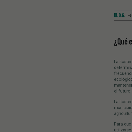
BL O.G.
¿
Qu
é
e
La sosten
determin
frecuenci
ecológico
mantener 
el futuro.
La soste
municipio
agricultu
Para que 
utilizars