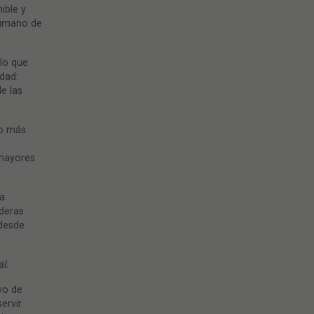
ible y
humano de
 lo que
dad:
e las
to más
 mayores
 a
deras.
 desde
l.
vo de
ervir