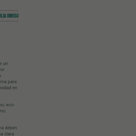
HLIA OWUSU
e un
yor
o
tema para
ividad en
mo; eco-
omo;
rra deben
na clara