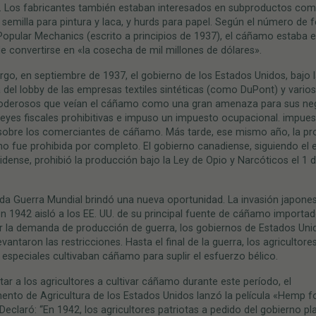
. Los fabricantes también estaban interesados ​​en subproductos com
 semilla para pintura y laca, y hurds para papel. Según el número de 
opular Mechanics (escrito a principios de 1937), el cáñamo estaba 
e convertirse en «la cosecha de mil millones de dólares».
go, en septiembre de 1937, el gobierno de los Estados Unidos, bajo 
a del lobby de las empresas textiles sintéticas (como DuPont) y vario
oderosos que veían el cáñamo como una gran amenaza para sus ne
eyes fiscales prohibitivas e impuso un impuesto ocupacional. impue
 sobre los comerciantes de cáñamo. Más tarde, ese mismo año, la p
 fue prohibida por completo. El gobierno canadiense, siguiendo el 
dense, prohibió la producción bajo la Ley de Opio y Narcóticos el 1 
da Guerra Mundial brindó una nueva oportunidad. La invasión japone
 en 1942 aisló a los EE. UU. de su principal fuente de cáñamo importad
r la demanda de producción de guerra, los gobiernos de Estados Uni
vantaron las restricciones. Hasta el final de la guerra, los agricultore
especiales cultivaban cáñamo para suplir el esfuerzo bélico.
tar a los agricultores a cultivar cáñamo durante este período, el
nto de Agricultura de los Estados Unidos lanzó la película «Hemp f
 Declaró: “En 1942, los agricultores patriotas a pedido del gobierno p