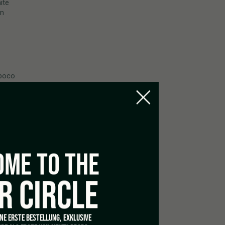
ite
ón
 poco
nece a la
trados de
rentes
e se
ME TO THE
 aceites
R CIRCLE
enible al
sta este
INE ERSTE BESTELLUNG, EXKLUSIVE