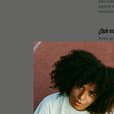
para más 
superar m
irrespons
¿
Qu
é
es
Antes de
más sobr
misma fam
THC, por 
Durante s
para prod
puede tr
compuest
y otros 
Y la mejo
algodón y
El cáñam
último s