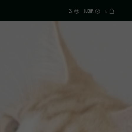
ES
CUENTA
0
ONAR