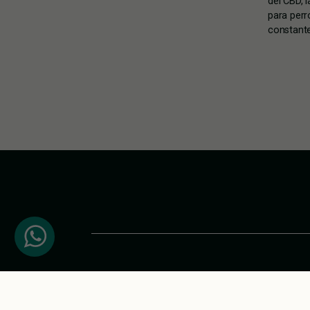
del CBD, 
para per
constant