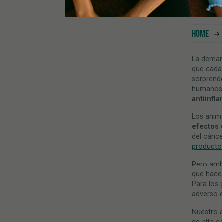
ACE
HOME
La dema
que cada
sorprende
humanos. 
antiinfl
Los anim
efectos
e
del cánce
producto
Pero amb
que hace 
Para los 
adverso e
Nuestro 
de alta c