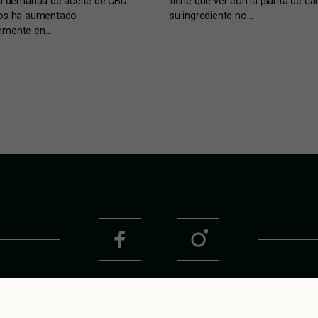
la demanda de aceite de CBD
tiene que ver con la planta de ca
ros ha aumentado
su ingrediente no…
emente en…