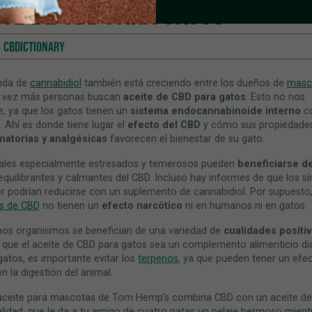
ITE DE CBD PARA GATOS
CBDICTIONARY
nda de
cannabidiol
también está creciendo entre los dueños de
masc
 vez más personas buscan
aceite de CBD para gatos
. Esto no nos
, ya que los gatos tienen un
sistema endocannabinoide interno
c
Ahí es donde tiene lugar el
efecto del CBD
y cómo sus propiedade
amatorias y analgésicas
favorecen el bienestar de su gato.
ales especialmente estresados ​​y temerosos pueden
beneficiarse de
quilibrantes y calmantes del CBD. Incluso hay informes de que los s
r podrían reducirse con un suplemento de cannabidiol. Por supuesto,
s de CBD
no tienen un
efecto narcótico
ni en humanos ni en gatos.
os organismos se benefician de una variedad de
cualidades positi
que el aceite de CBD para gatos sea un complemento alimenticio diar
gatos, es importante evitar los
terpenos,
ya que pueden tener un efe
n la digestión del animal.
aceite para mascotas de Tom Hemp’s combina CBD con un aceite d
alidad, que le da a tu amigo de cuatro patas un pelaje hermoso mient