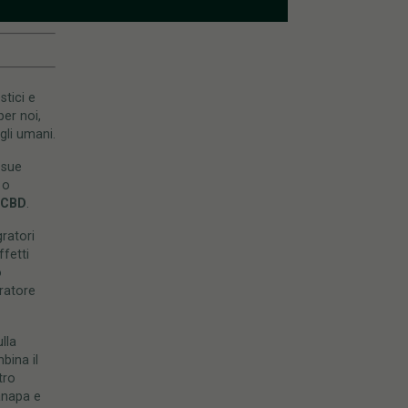
stici e
er noi,
li umani.
 sue
 o
l CBD
.
ratori
fetti
o
gratore
lla
bina il
tro
anapa e