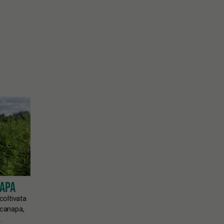
NAPA
coltivata
i canapa,
…