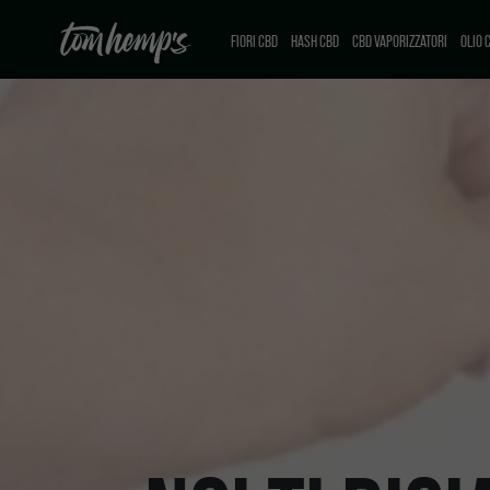
FIORI CBD
HASH CBD
CBD VAPORIZZATORI
OLIO 
CBD