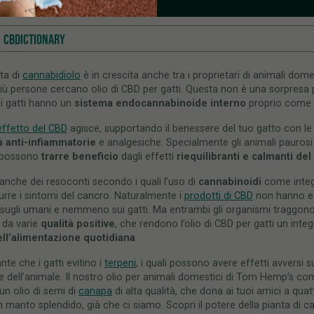
 DI CBD PER GATTI
CBDICTIONARY
sta di
cannabidiolo
è in crescita anche tra i proprietari di animali dome
ù persone cercano olio di CBD per gatti. Questa non è una sorpresa p
i gatti hanno un
sistema endocannabinoide interno
proprio come g
effetto del CBD
agisce, supportando il benessere del tuo gatto con le
à anti-infiammatorie
e analgesiche. Specialmente gli animali paurosi
i possono
trarre beneficio
dagli effetti
riequilibranti e calmanti de
anche dei resoconti secondo i quali l’uso di
cannabinoidi
come integ
urre i sintomi del cancro. Naturalmente i
prodotti di CBD
non hanno ef
 sugli umani e nemmeno sui gatti. Ma entrambi gli organismi traggon
 da varie
qualità positive
, che rendono l’olio di CBD per gatti un inte
ell’alimentazione quotidiana
.
nte che i gatti evitino i
terpeni
, i quali possono avere effetti avversi su
e dell’animale. Il nostro olio per animali domestici di Tom Hemp’s com
n olio di semi di
canapa
di alta qualità, che dona ai tuoi amici a quat
manto splendido, già che ci siamo. Scopri il potere della pianta di c