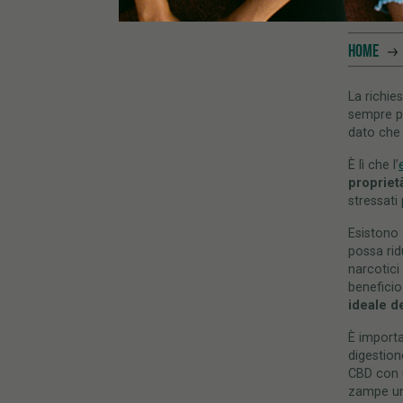
OLIO
HOME
La richie
sempre pi
dato che 
È lì che l’
propriet
stressat
Esistono 
possa rid
narcotici
beneficio
ideale d
È importa
digestion
CBD con u
zampe un 