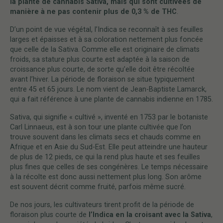
la plante de cannabis Sativa, mais qui sont cultivées de
manière à ne pas contenir plus de 0,3 % de THC
.
D’un point de vue végétal, l’Indica se reconnaît à ses feuilles
larges et épaisses et à sa coloration nettement plus foncée
que celle de la Sativa. Comme elle est originaire de climats
froids, sa stature plus courte est adaptée à la saison de
croissance plus courte, de sorte qu’elle doit être récoltée
avant l’hiver. La période de floraison se situe typiquement
entre 45 et 65 jours. Le nom vient de Jean-Baptiste Lamarck,
qui a fait référence à une plante de cannabis indienne en 1785.
Sativa, qui signifie « cultivé », inventé en 1753 par le botaniste
Carl Linnaeus, est à son tour une plante cultivée que l’on
trouve souvent dans les climats secs et chauds comme en
Afrique et en Asie du Sud-Est. Elle peut atteindre une hauteur
de plus de 12 pieds, ce qui la rend plus haute et ses feuilles
plus fines que celles de ses congénères. Le temps nécessaire
à la récolte est donc aussi nettement plus long. Son arôme
est souvent décrit comme fruité, parfois même sucré.
De nos jours, les cultivateurs tirent profit de la période de
floraison plus courte de
l’Indica en la croisant avec la Sativa
,