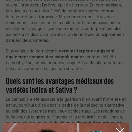
eux qui produisent l’arôme épicé et terreux. En comparaison,
la sativa a un taux plus élevé de terpènes sucrés comme le
bergamote ou la farnésine. Mais comme nous le savons
maintenant, la sélection et la culture ont donné naissance à
des hybrides, ce qui signifie que même si un terpène est plus
associé à l’Indica ou à la Sativa, on le retrouve principalement
dans les deux variétés.
Et pour plus de complexité,
certains terpènes agissent
également comme des cannabinoïdes
, comme le bêta-
caryophyllène, connu pour ses propriétés anti-inflammatoires.
Cela nous amène à la question suivante
Quels sont les avantages médicaux des
variétés Indica et Sativa ?
Le cannabis a été associé à la guérison bien avant notre ère et
est aujourd’hui utilisé dans le cadre de la médecine alternative
au sein des systèmes médicaux occidentaux. Les réactions de
la Sativa, qui augmente l’énergie et la créativité, et de l’Indica,
qui produit un sentiment de détente,
doivent être prises en
compte lorsque l’on considère l’utilisation médicale de la