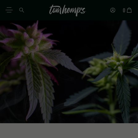
0
FR
DE
EN
ES
IT
PT