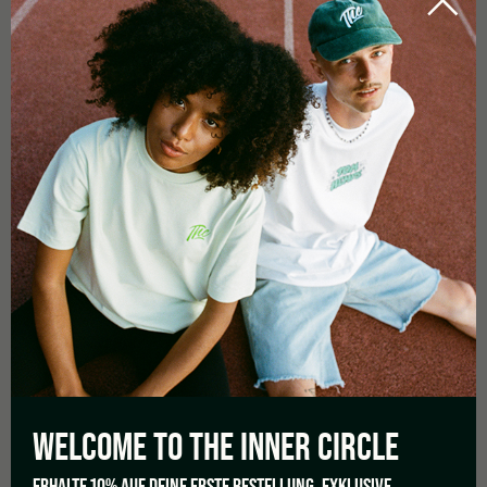
marijuana
.
Les variétés Indica produisent des fleurs plus médicinales. Elles
sont connues pour
être utilisées contre la douleur et
l’inflammation
. Les patients souffrant
d’arthrite et de
cancer peuvent constater une influence positive
sur
l’évolution de leur maladie lorsqu’ils utilisent la variété de
cannabis comme traitement de soutien.
Pour les personnes souffrant de
problèmes
psychologiques
, la sativa peut avoir des effets positifs. Elle
est également utilisée depuis des décennies pour traiter
l’insomnie et l’anxiété.
Pour répondre aux besoins des patients, il existe des variétés
qui fournissent exactement le médicament nécessaire à la
guérison des symptômes et à un maximum d’efficacité.
Cependant, chaque patient devrait s’assurer de la variété qu’il
consomme et s’assurer que le produit a également été testé
et que sa pureté est prouvée. Cela ne devrait pas seulement
s’appliquer à des fins médicales, mais aussi à un usage
WELCOME TO THE
INNER CIRCLE
récréatif. Et dans ce cas, qu’est-ce qui est le mieux pour soi ?
ERHALTE 10% AUF DEINE ERSTE BESTELLUNG, EXKLUSIVE