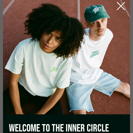
Permitir que o corpo, mas também a mente, relaxe é muitas
vezes difícil no stress da vida quotidiana. Tens de te dedicar
conscientemente ao teu centro interior. A meditação é uma
forma popular de o fazer. Nós da Tom Hemp’s sabemos como
o CBD te pode ajudar a meditar. Quais são os benefícios para a
[...]
by
Visionaersfabrik
LEIA MAIS
WELCOME TO THE
INNER CIRCLE