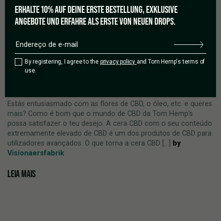
ERHALTE 10% AUF DEINE ERSTE BESTELLUNG, EXKLUSIVE
ANGEBOTE UND ERFAHRE ALS ERSTE VON NEUEN DROPS.
06/10/2022
CERA DE CBD: VAPE OR DAB
By registering, I agree to the
privacy policy
and Tom Hemp's terms of
IT, BABY?
use.
Estás entusiasmado com as flores de CBD, o óleo, etc. e queres
mais? Como é bom que o mundo de CBD da Tom Hemp’s
possa satisfazer o teu desejo. A cera CBD com o seu conteúdo
extremamente elevado de CBD é um dos produtos de CBD para
utilizadores avançados. O que torna a cera CBD [...]
by
Visionaersfabrik
LEIA MAIS