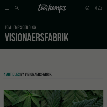
0
PT
DE
EN
ES
IT
FR
TOM HEMP'S CBD BLOG
VISIONAERSFABRIK
4 ARTICLES
BY VISIONAERSFABRIK