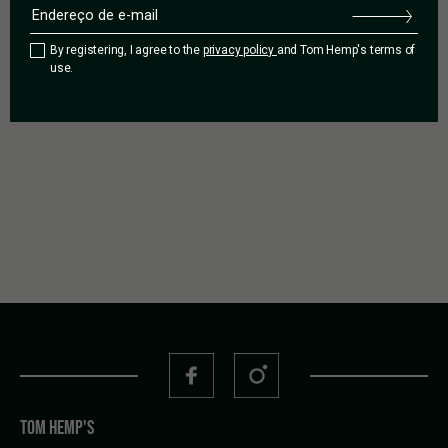
OFFICE?
By registering, I agree to the
privacy policy
and Tom Hemp's terms of
use.
Home office: How to use CBD Oil to increase concentration and
productivity Winter has hit Berlin in a way it hasn’t for years!
We got almost 10 cm of snow, folks are ice skating on the
Spree river, and parks have turned into sledge bliss. Everyone’s
mood has been lifted, despite the announcement that [...]
by
Mounia
LEIA MAIS
TOM HEMP'S