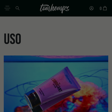
0
PT
DE
EN
ES
IT
FR
USO