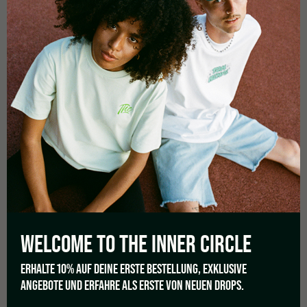
WELCOME TO THE
INNER CIRCLE
23/02/2021
CBD TO INCREASE
ERHALTE 10% AUF DEINE ERSTE BESTELLUNG, EXKLUSIVE
ANGEBOTE UND ERFAHRE ALS ERSTE VON NEUEN DROPS.
PRODUCTIVITY IN HOME