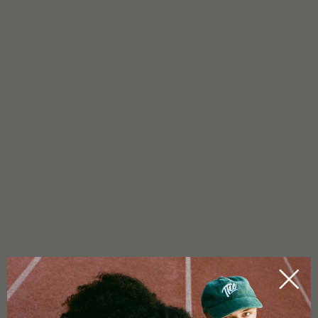
14/11/2022
WELLNESS PARA O CORPO E A
MENTE: COMO PODES USAR
CBD PARA A MEDITAÇÃO
Permitir que o corpo, mas também a mente, relaxe é muitas
vezes difícil no stress da vida quotidiana. Tens de te dedicar
conscientemente ao teu centro interior. A meditação é uma
forma popular de o fazer. Nós da Tom Hemp’s sabemos como
o CBD te pode ajudar a meditar. Quais são os benefícios para a
[...]
by
Visionaersfabrik
LEIA MAIS