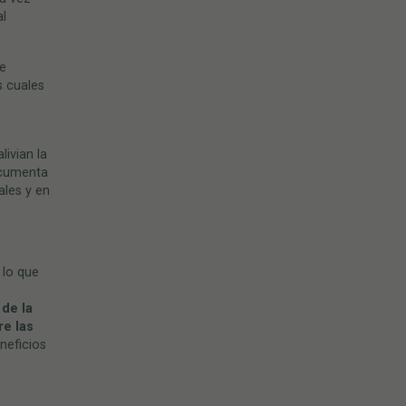
al
ue
s cuales
ivian la
ocumenta
ales y en
 lo que
 de la
re las
eneficios