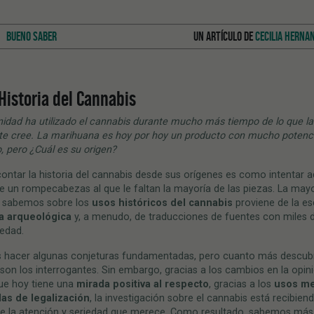
BUENO SABER
UN ARTÍCULO DE
CECILIA HERNA
Historia del Cannabis
idad ha utilizado el cannabis durante mucho má
s tiempo de lo que l
te cree. La marihuana es hoy por hoy un producto con mucho potenci
o, pero ¿Cuál es su origen?
contar la historia del cannabis desde sus orígenes es como intentar ad
 un rompecabezas al que le faltan la mayoría de las piezas. La may
e sabemos sobre los
usos históricos del cannabis
proviene de la e
a arqueológica
y, a menudo, de traducciones de fuentes con miles 
üedad.
hacer algunas conjeturas fundamentadas, pero cuanto más descub
on los interrogantes. Sin embargo, gracias a los cambios en la opin
que hoy tiene una
mirada positiva al respecto
, gracias a los
usos me
das de legalización
, la investigación sobre el cannabis está recibien
te la atención y seriedad que merece. Como resultado, sabemos más