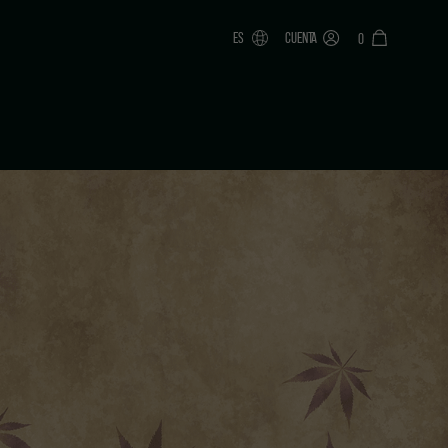
ES
CUENTA
0