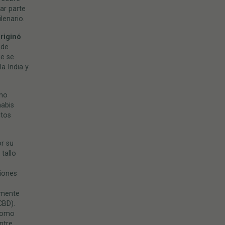
ar parte
lenario.
riginó
 de
ue se
a India y
omo
nabis
ctos
or su
 tallo
iones
emente
CBD).
 como
ntre