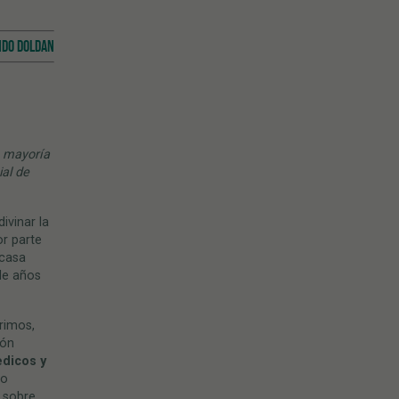
NDO DOLDAN
a mayoría
al de
ivinar la
or parte
scasa
de años
rimos,
ión
dicos y
do
 sobre