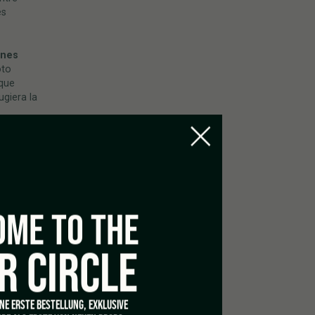
es
ones
oto
 que
giera la
es
iere que
su
entamos la
ME TO THE
 ya que
gieren
R CIRCLE
sor de la
te de la
 a través
INE ERSTE BESTELLUNG, EXKLUSIVE