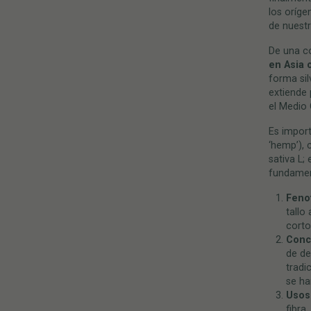
los oríge
de nuestr
De una c
en Asia 
forma sil
extiende 
el Medio 
Es import
‘hemp’),
sativa L;
fundamen
Feno
tallo
corto
Conc
de de
tradi
se ha
Usos
fibra