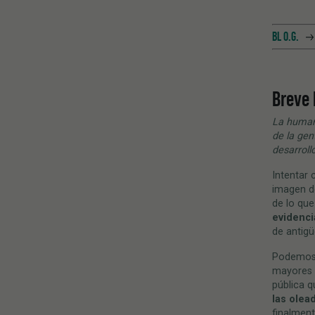
BL O.G.
Breve 
La human
de la gen
desarroll
Intentar 
imagen de
de lo qu
evidenci
de antig
Podemos 
mayores s
pública 
las olea
finalmen