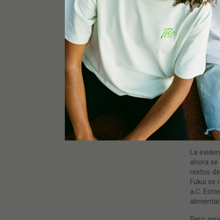
de rutas 
Los inve
por prime
cannabis
por los 
precaria
aquello q
Sabemos q
chinos f
emperad
el 3.000 
usaba ca
difícil se
La evide
ahora se 
restos de
Fukui se 
a.C. Esto
alimentar
Pero aque