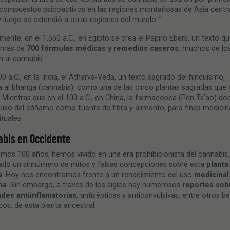
 compuestos psicoactivos en las regiones montañosas de Asia centr
 y luego se extendió a otras regiones del mundo “.
mente, en el 1.550 a.C., en Egipto se crea el Papiro Ebers, un texto q
 más de
700 fórmulas médicas y remedios caseros
, muchos de lo
n al cannabis.
00 a.C., en la India, el Atharva-Veda, un texto sagrado del hinduismo,
al bhanga (cannabis), como una de las cinco plantas sagradas que al
 Mientras que en el 100 a.C., en China, la farmacopea (Pen Ts’ao) d
 uso del cáñamo como fuente de fibra y alimento, para fines medicin
ituales.
abis en Occidente
timos 100 años, hemos vivido en una era prohibicionista del cannabis,
ado un sinnúmero de mitos y falsas concepciones sobre esta
planta
a
. Hoy nos encontramos frente a un renacimiento del uso
medicinal
na
. Sin embargo, a través de los siglos hay numerosos
reportes sob
des antiinflamatorias
, antisépticas y anticonvulsivas, entre otros b
cos, de esta planta ancestral.