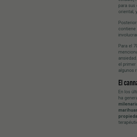
para sus
oriental,
Posterior
contiene
involucra
Para el 7
menciona 
ansiedad.
el primer
algunos r
El cann
En los úl
ha gener
milenari
marihua
propieda
terapéuti