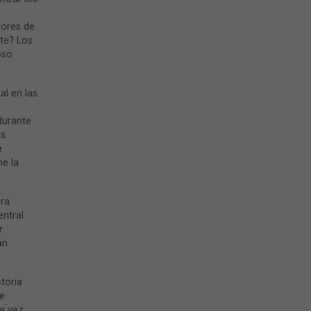
ores de
nte? Los
oso
al en las
durante
os
e
e la
era
entral
r
an
storia
te
ra vez