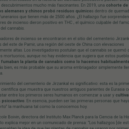
 descubrimientos mucho más fascinantes. En 2019, una
cohorte de
cos alemanes y chinos probó residuos químico
s dentro de quemad
funerarios que tienen más de 2500 años. ¿El hallazgo fue sorprende
s de incienso dieron positivo en THC , el químico culpable del fam
 del cannabis.
dores de incienso se encontraron en el sitio del cementerio Jirzank
del este de Pamir, una región del oeste de China con elevaciones
rmente altas. Los investigadores postulan que el cannabis se quemó 
les mortuorios, aunque no hay evidencia que sugiera que estos puebl
 fumaban la planta de cannabis como lo hacemos habitualment
ás bien, es más probable que su aroma embriagador simplemente llen
a.
rimiento del cementerio de Jirzankal es significativo: esta es la prim
 científica que muestra que nuestros antiguos parientes de Eurasia c
star entre los primeros seres humanos en comenzar a usar y
cultiva
 psicoactivo
. En esencia, pueden ser las primeras personas que hay
erto” la marihuana tal como la conocemos hoy.
le Boivin, directora del Instituto Max Planck para la Ciencia de la Hi
lo explica mejor en un comunicado de prensa: “Los hallazgos [de es
respaldan la idea de que las plantas de cannabis se usaron por prime