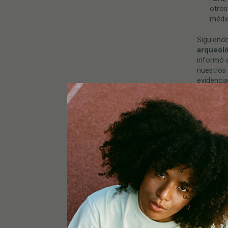
otros
médic
Siguiendo
arqueol
informó q
nuestros
evidencia
Las piedr
químico
podrían h
el descub
mayoría t
agricultur
Es difíci
esta hier
que la pl
ruta de l
historia
probable