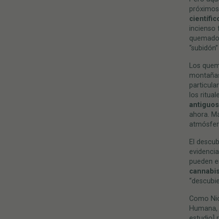
próximos
científi
incienso 
quemadore
“subidón”
Los quema
montañas 
particula
los ritua
antiguos
ahora. M
atmósfer
El descub
evidencia
pueden e
cannabis
“descubi
Como Nico
Humana, 
estudio] 