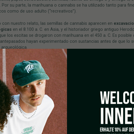
. Por su parte, la marihuana o cannabis se ha utilizado tanto para fin
os como de uso adulto (“recreativos”).
 con nuestro relato, las semillas de cannabis aparecen en
excavaci
ógicas
en el 8.100 a. C. en Asia, y el historiador griego antiguo Herod
ue los escitas se drogaron con marihuana en el 450 a. C. Es posible
 antepasados hayan experimentado con sustancias antes de que lo su
 arqueológica.
as y la cerámica se conservan bien, pero las plantas y los
productos
s
se descomponen rápidamente. Por lo que sabemos, los neandertal
aber sido los primeros en fumar marihuana. Pero la arqueología sug
rimiento y el
uso intensivo de sustancias psicoactivas
ocurrió en 
arde, después de la Revolución Neolítica en 10,000 a.C., cuando inv
a y la civilización.
WELCO
l saber exactamente cuándo se descubrió el cannabis por primera vez
ba ha sido parte de la vida humana durante milenios. Los expertos su
INNE
anta probablemente se comercializó entre varias culturas en el precur
a seda, la ruta comercial más antigua y posiblemente la más importan
 de la humanidad
. Pero, el primer “descubrimiento” del cannabis
mente ocurrió antes de que los grupos humanos comerciaran entre sí
ERHALTE 10% AUF DE