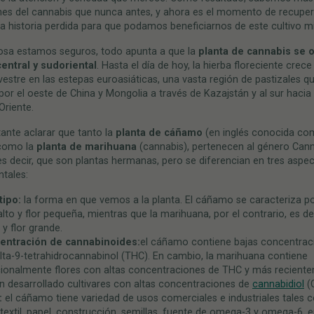
nes del cannabis que nunca antes, y ahora es el momento de recuper
a historia perdida para que podamos beneficiarnos de este cultivo mi
osa estamos seguros, todo apunta a que la
planta de cannabis se o
central y sudoriental
. Hasta el día de hoy, la hierba floreciente crece
vestre en las estepas euroasiáticas, una vasta región de pastizales q
por el oeste de China y Mongolia a través de Kazajstán y al sur hacia l
Oriente.
ante aclarar que tanto la
planta de cáñamo
(en inglés conocida c
 como la
planta de marihuana
(cannabis), pertenecen al género Can
 es decir, que son plantas hermanas, pero se diferencian en tres aspe
tales:
tipo:
la forma en que vemos a la planta. El cáñamo se caracteriza p
 alto y flor pequeña, mientras que la marihuana, por el contrario, es de
 y flor grande.
entració
n de cannabinoides:
el cáñamo contiene bajas concentrac
lta-9-tetrahidrocannabinol (THC). En cambio, la marihuana contiene
cionalmente flores con altas concentraciones de THC y más recient
n desarrollado cultivares con altas concentraciones de
cannabidiol
(
:
el cáñamo tiene variedad de usos comerciales e industriales tales
, textil, papel, construcción, semillas, fuente de omega-3 y omega-6, e