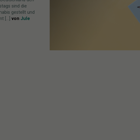
tags sind die
abis gestellt und
 [...]
von
Jule
10/01/2024
HHC – 
REALI