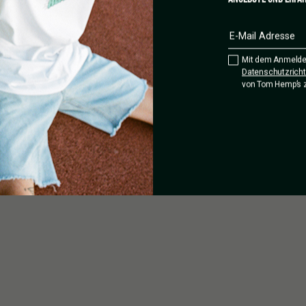
EDERCI.
S.
Mit dem Anmelde
Datenschutzrichtl
von Tom Hemp’s 
ARD.
 genau dieser
ommen? Wissen
as haben wir
n, bleibt niemand
`s Community!
inbrück