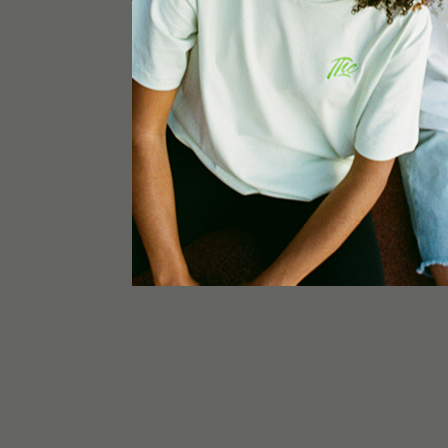
TSCHÜSS. ARRIV
AU REVOIR. ADIÓ
GOODBYE 2023…
LOOKING BACK.
STEPPING FORW
The best is yet to come… Oder vielleicht ist es
Moment der Beste und besser wird es nie k
werden wir das nur rückblickend. Und genau d
gemacht und warum wir das voller Euphorie tu
anderen zu verdanken als unserer Tom Hemp
Danke für Euren Support und [...]
von
Jule Ste