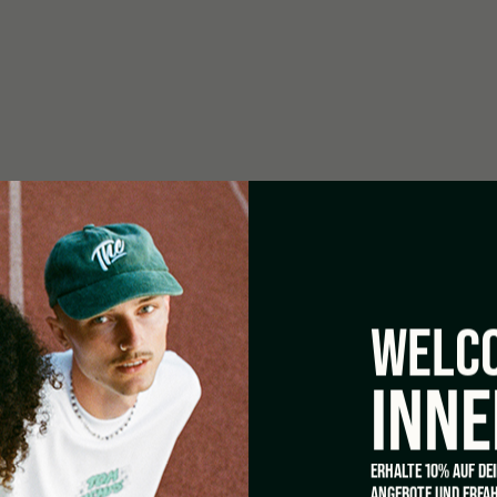
DEN C
H4CBD, THC-P, HHC,
wirklich erklärbar
zeigen sich von bes
der Gemeinschaft be
Genauso wie der Gru
die Antwort, gäbe es
Steinbrück
WEITERLESEN
WELCO
INNE
ERHALTE 10% AUF DE
ANGEBOTE UND ERFAH