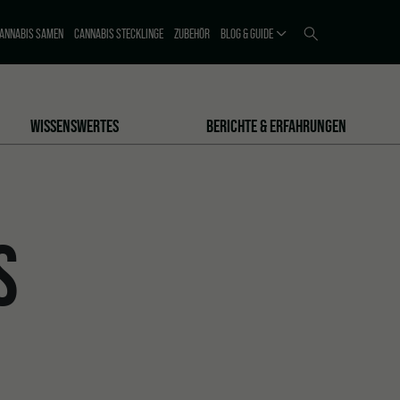
ANNABIS SAMEN
CANNABIS STECKLINGE
ZUBEHÖR
BLOG & GUIDE
WISSENSWERTES
BERICHTE & ERFAHRUNGEN
S