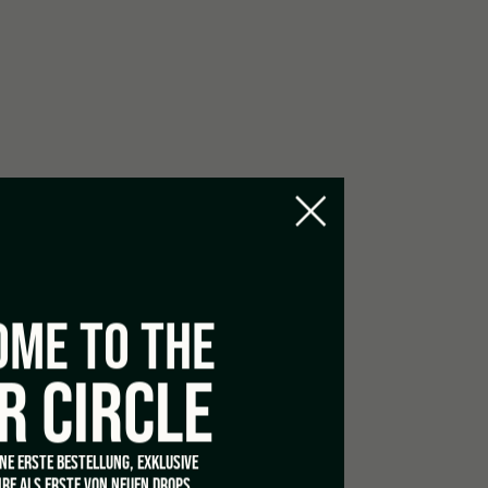
ANNABINOIDEN
 ojemine. Manche Dinge sind populär, ohne
en Grund. Sie bekommen ihre eigene TV-Show,
ter Seite, aber was genau sie jetzt zum Wohl
itragen oder mitteilen wollen, bleibt geheim.
nd, warum wir ihnen verfallen. Wüssten wir
 eventuell das ein oder [...]
von
Jule
ME TO THE
R CIRCLE
INE ERSTE BESTELLUNG, EXKLUSIVE
RE ALS ERSTE VON NEUEN DROPS.