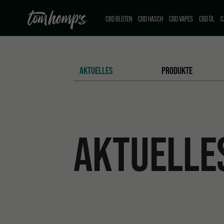
CBD BLÜTEN
CBD HASCH
CBD VAPES
CBD ÖL
C
AKTUELLES
PRODUKTE
AKTUELLE