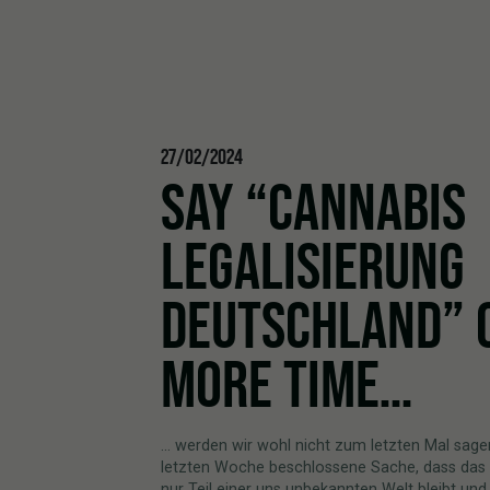
27/02/2024
SAY “CANNABIS
LEGALISIERUNG
DEUTSCHLAND” 
MORE TIME…
… werden wir wohl nicht zum letzten Mal sagen.
letzten Woche beschlossene Sache, dass das
nur Teil einer uns unbekannten Welt bleibt un